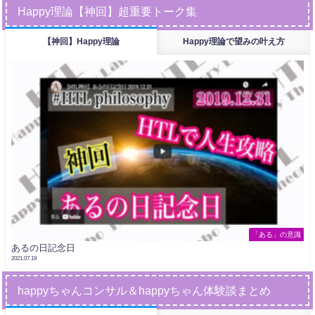
Happy理論【神回】超重要トーク集
【神回】Happy理論
Happy理論で望みの叶え方
「ある」の意識
あるの日記念日
2021.07.19
happyちゃんコンサル＆happyちゃん体験談まとめ